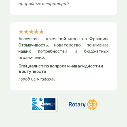
природных территорий
☆
☆
☆
☆
☆
Rated
Accessrec — ключевой игрок во Франции.
5
Отзывчивость, новаторство, понимание
out
наших потребностей и бюджетных
ограничений.
of
5
Специалист по вопросам инвалидности и
доступности
Город Сен-Рафаэль