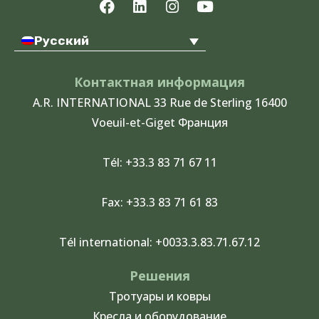
F
L
I
Y
a
i
n
o
c
n
s
u
Русский
e
k
t
t
b
e
a
u
o
d
g
b
Контактная информация
o
i
r
e
A.R. INTERNATIONAL 33 Rue de Sterling 16400
k
n
a
Voeuil-et-Giget Франция
m
Tél: +33.3 83 71 67 11
Fax: +33.3 83 71 61 83
Tél international: +0033.3.83.71.67.12
Решения
Тротуары и ковры
Кресла и оборудование