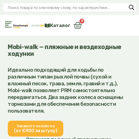
Перейти
к
содержимому
0
Корзина
Каталог
Mobi-walk — пляжные и вездеходные
ходунки
Идеально подходящий для ходьбы по
различным типам рыхлой почвы (сухой и
влажный песок, трава, земля, гравий и т.д.),
Mobi-walk
позволяет PRM самостоятельно
передвигаться.
Два задних колеса оснащены
тормозами для обеспечения безопасности
пользователя.
Закажите онлайн на
(от €900 за штуку)