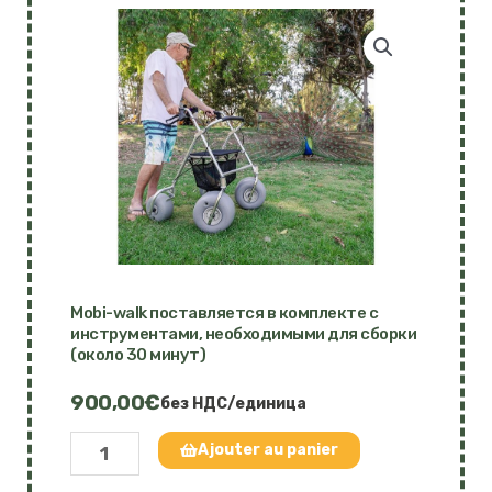
Mobi-walk поставляется в комплекте с
инструментами, необходимыми для сборки
(около 30 минут)
900,00
€
без НДС/единица
Количество
Ajouter au panier
товара