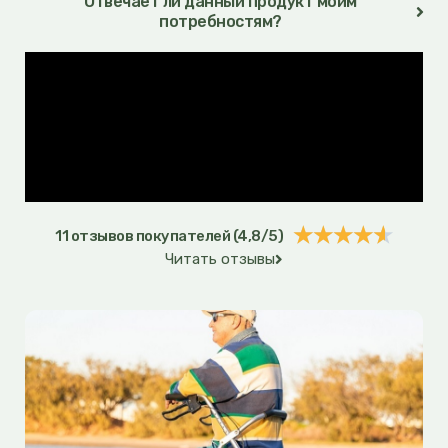
Отвечает ли данный продукт моим
потребностям?
Оцен
★
★
★
★
★
11 отзывов покупателей (4,8/5)
Читать отзывы
4.6
из
5