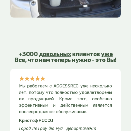
+3000
довольных
клиентов
уже
Все, что нам теперь нужно - это Вы!
☆
☆
☆
☆
☆
Rated
Мы работаем с ACCESSREC уже несколько
5
лет, потому что полностью удовлетворены
out
их продукцией. Кроме того, особенно
эффективным и действенным является
of
послепродажное обслуживание.
5
Кристоф РОССО
Город Ле Грау-дю-Руа - Департамент