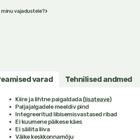
 minu vajadustele?
eamised varad
Tehnilised andmed
Kiire ja lihtne paigaldada
(
lisateave
)
Paljajalgadele meeldiv pind
Integreeritud libisemisvastased ribad
Ei kuumene päikese käes
Ei säilita liiva
Väike keskkonnamõju