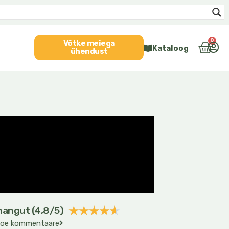
0
Cart
Võtke meiega
Kataloog
ühendust
Rated
★
★
★
★
★
nnangut (4,8/5)
oe kommentaare
4.6