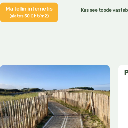
Ma tellin internetis
Kas see toode vastab
(alates 50 € ht/m2)
P