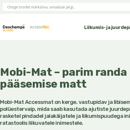
Skip
to
content
Liikumis- ja juurd
Mobi-Mat – parim randa
pääsemise matt
Mobi-Mat Accessmat on kerge, vastupidav ja libise
polüestervaip, mida saab kasutada ajutiste juurde
rasketel pindadel jalakäijatele ja liikumispuudega in
ratastoolis liikuvatele inimestele.