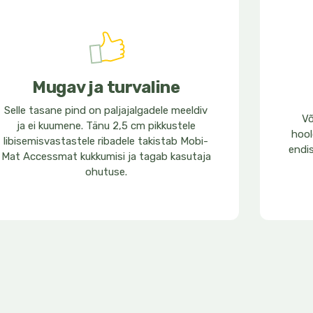
Mugav ja turvaline
Selle tasane pind on paljajalgadele meeldiv
Võ
ja ei kuumene. Tänu 2,5 cm pikkustele
hoo
libisemisvastastele ribadele takistab Mobi-
endi
Mat Accessmat kukkumisi ja tagab kasutaja
ohutuse.