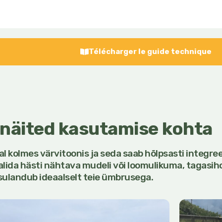
Télécharger le guide technique
näited kasutamise kohta
kolmes värvitoonis ja seda saab hõlpsasti integree
alida hästi nähtava mudeli või loomulikuma, tagasiho
sulandub ideaalselt teie ümbrusega.