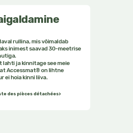
paigaldamine
al rullina, mis võimaldab
 Kaks inimest saavad 30-meetrise
nutiga.
t lahti ja kinnitage see meie
Mat Accessmat® on lihtne
ei hoia kinni liiva.
ste des pièces détachées