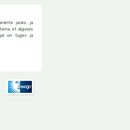
nkrite jaoks, ja
tama, et alguses
rjal on tugev ja
L