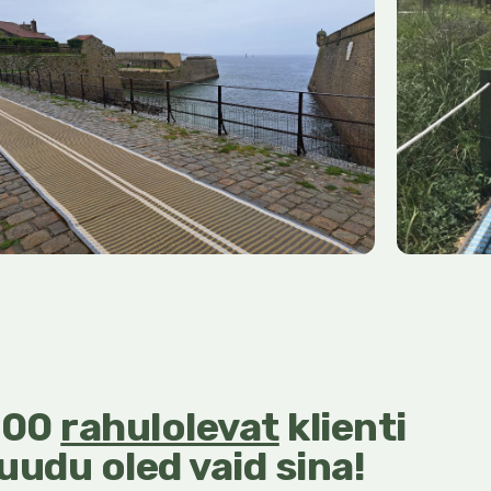
000
rahulolevat
klienti
uudu oled vaid sina!