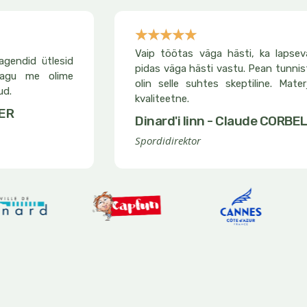
☆
☆
☆
☆
☆
Noté
Vaip töötas väga hästi, ka lapseva
agendid ütlesid
5
pidas väga hästi vastu. Pean tunnis
nagu me olime
sur
olin selle suhtes skeptiline. Mate
ud.
kvaliteetne.
5
IER
Dinard'i linn - Claude CORBE
Spordidirektor