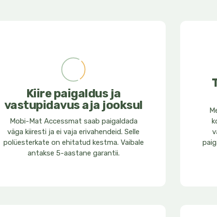
Kiire paigaldus ja
vastupidavus aja jooksul
Me
Mobi-Mat Accessmat saab paigaldada
k
väga kiiresti ja ei vaja erivahendeid. Selle
v
polüesterkate on ehitatud kestma. Vaibale
paig
antakse 5-aastane garantii.