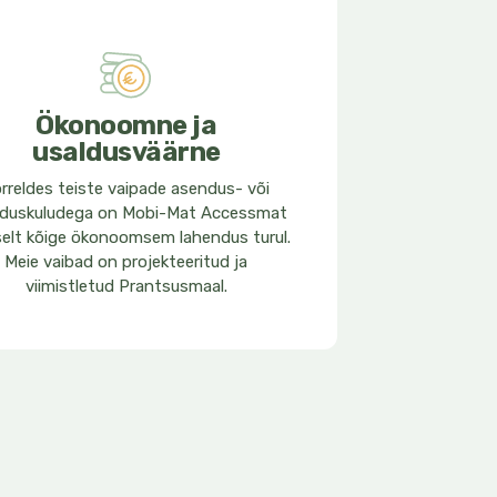
Ökonoomne ja
usaldusväärne
rreldes teiste vaipade asendus- või
lduskuludega on Mobi-Mat Accessmat
selt kõige ökonoomsem lahendus turul.
Meie vaibad on projekteeritud ja
viimistletud Prantsusmaal.