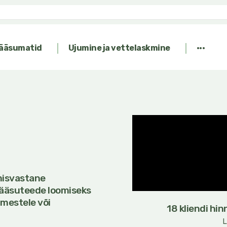
epääsumatid
Ujumine ja vettelaskmine
···
misvastane
pääsuteede loomiseks
imestele või
18 kliendi hi
L