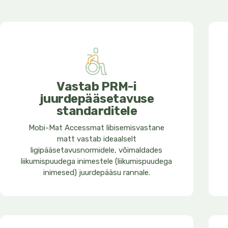
Vastab PRM-i
juurdepääsetavuse
standarditele
Mobi-Mat Accessmat libisemisvastane
matt vastab ideaalselt
ligipääsetavusnormidele, võimaldades
liikumispuudega inimestele (liikumispuudega
inimesed) juurdepääsu rannale.