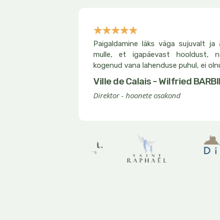
☆
☆
☆
☆
☆
Noté
Paigaldamine läks väga sujuvalt ja 
5
mulle, et igapäevast hooldust, 
sur
kogenud vana lahenduse puhul, ei oln
5
Ville de Calais - Wilfried BARB
Direktor - hoonete osakond