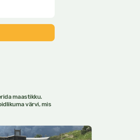
rida maastikku.
idlikuma värvi, mis