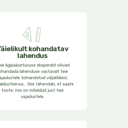
Täielikult kohandatav
lahendus
ie ligipääsetavuse eksperdid võivad
ohandada lahenduse vastavalt teie
ajadustele: kohandatud väljalõiked,
aldusteenus… See tähendab, et saate
toote, mis on mõeldud just teie
vajadustele.