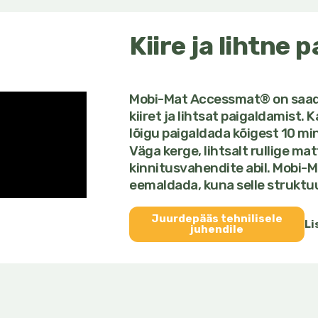
Kiire ja lihtne 
Mobi-Mat Accessmat® on saadav
kiiret ja lihtsat paigaldamist.
lõigu paigaldada kõigest 10 mi
Väga kerge, lihtsalt rullige mat
kinnitusvahendite abil. Mobi-
eemaldada, kuna selle struktuur 
Juurdepääs tehnilisele
Li
juhendile