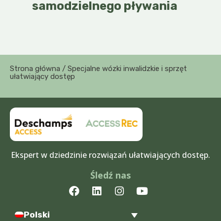
samodzielnego pływania
Strona główna
/ Specjalne wózki inwalidzkie i sprzęt
ułatwiający dostęp
Ekspert w dziedzinie rozwiązań ułatwiających dostęp.
Śledź nas
F
L
I
Y
a
i
n
o
c
n
s
u
Polski
e
k
t
t