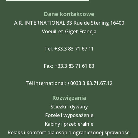
b
e
a
u
o
d
g
b
Dane kontaktowe
o
i
r
e
A.R. INTERNATIONAL 33 Rue de Sterling 16400
k
n
a
Voeuil-et-Giget Francja
m
Tél: +33.3 83 71 67 11
Fax: +33.3 83 71 61 83
Tél international: +0033.3.83.71.67.12
Rozwiązania
Ścieżki i dywany
Fotele i wyposażenie
Kabiny i przebieralnie
Relaks i komfort dla osób o ograniczonej sprawności