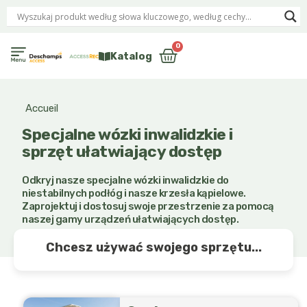
Przejdź
do
treści
0
Wózek
Katalog
Relaks i komfort Osoba o ograniczonej sprawności ruchowej
Accueil
Specjalne wózki inwalidzkie i
sprzęt ułatwiający dostęp
Odkryj nasze specjalne wózki inwalidzkie do
niestabilnych podłóg i nasze krzesła kąpielowe.
Zaprojektuj i dostosuj swoje przestrzenie za pomocą
naszej gamy urządzeń ułatwiających dostęp.
Chcesz używać swojego sprzętu...