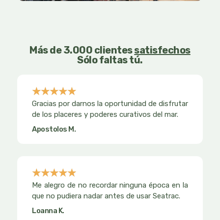
Más de 3.000 clientes
satisfechos
Sólo faltas tú.
☆
☆
☆
☆
☆
Valorado
Gracias por darnos la oportunidad de disfrutar
con
de los placeres y poderes curativos del mar.
5
Apostolos M.
de
5
☆
☆
☆
☆
☆
Valorado
Me alegro de no recordar ninguna época en la
con
que no pudiera nadar antes de usar Seatrac.
5
Loanna K.
de