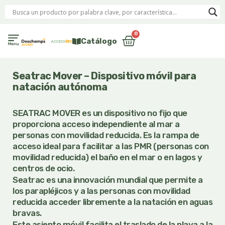
Ir
al
contenido
0
Carrito
Catálogo
Seatrac Mover – Dispositivo móvil para
natación autónoma
SEATRAC MOVER es un dispositivo no fijo que
proporciona acceso independiente al mar a
personas con movilidad reducida. Es la rampa de
acceso ideal para facilitar a las PMR (personas con
movilidad reducida) el baño en el mar o en lagos y
centros de ocio.
Seatrac es una innovación mundial que permite a
los parapléjicos y a las personas con movilidad
reducida acceder libremente a la natación en aguas
bravas.
Este asiento móvil facilita el traslado de la playa a la