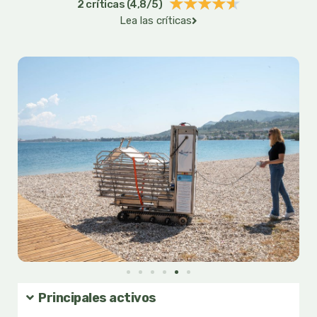
Valorado
★
★
★
★
★
2 críticas (4,8/5)
Lea las críticas
con
4.6
de
5
Principales activos