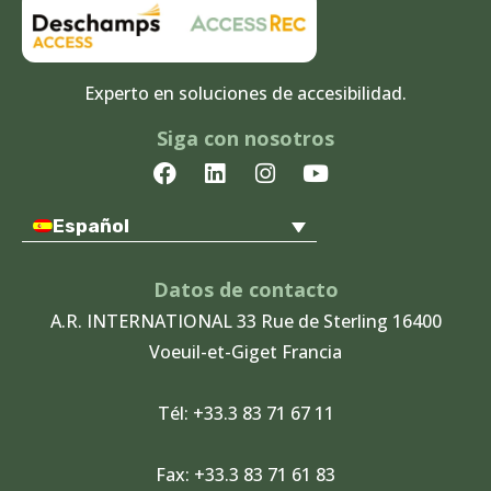
Experto en soluciones de accesibilidad.
Siga con nosotros
F
L
I
Y
a
i
n
o
c
n
s
u
Español
e
k
t
t
b
e
a
u
o
d
g
b
Datos de contacto
o
i
r
e
A.R. INTERNATIONAL 33 Rue de Sterling 16400
k
n
a
Voeuil-et-Giget Francia
m
Tél: +33.3 83 71 67 11
Fax: +33.3 83 71 61 83