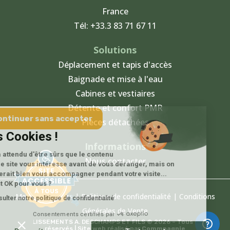
France
Tél: +33.3 83 71 67 11
Solutions
Déplacement et tapis d'accès
Baignade et mise à l'eau
Cabines et vestiaires
Détente et confort PMR
Continuer sans accepter
Pièces détachées
Salut c'est nous...
les Cookies !
Informations
On a attendu d'être sûrs que le contenu
Nous contacter
de ce site vous intéresse avant de vous déranger, mais on
aimerait bien vous accompagner pendant votre visite...
C'est OK pour vous ?
Mentions légales
|
Politique de confidentialité
|
Conditions
Consulter notre politique de confidentialité
Générales de Vente
Consentements certifiés par
ETABLISSEMENTS A. DESCHAMPS ET FILS © 2026 – Tous droits
réservés | Site web réalisé par
Commpagnie