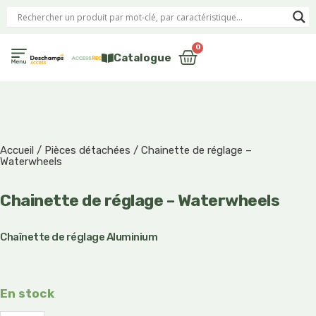
Aller
au
contenu
0
Panier
Catalogue
Equipements de baignade et mise à l’eau PMR
Accueil
/
Pièces détachées
/ Chainette de réglage –
Waterwheels
Chainette de réglage – Waterwheels
Chaînette de réglage Aluminium
quantité
En stock
de