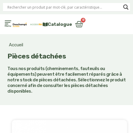
Aller
au
contenu
0
Panier
Catalogue
Equipements de baignade et mise à l’eau PMR
Accueil
Pièces détachées
Tous nos produits (cheminements, fauteuils ou
équipements) peuvent être facilement réparés grâce à
notre stock de pièces détachées. Sélectionnez le produit
concerné afin de consulter les pièces détachées
disponibles.