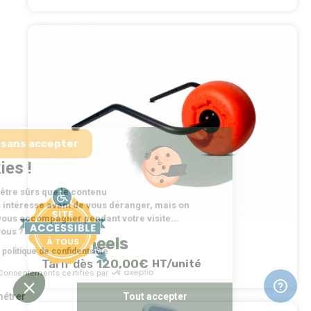
Continuer sans accepter
Salut c'est nous...
les Cookies !
On a attendu d'être sûrs que le contenu
de ce site vous intéresse avant de vous déranger, mais on
aimerait bien vous accompagner pendant votre visite...
C'est OK pour vous ?
Sunwheels
Consulter notre politique de confidentialité
Tarif dès
120,00
€
HT/unité
Consentements certifiés par
Paramétrer
Tout accepter