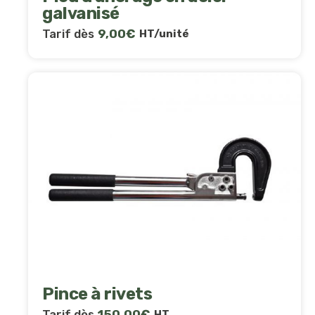
galvanisé
Tarif dès
9,00
€
HT/unité
Pince à rivets
Tarif dès
150,00
€
HT