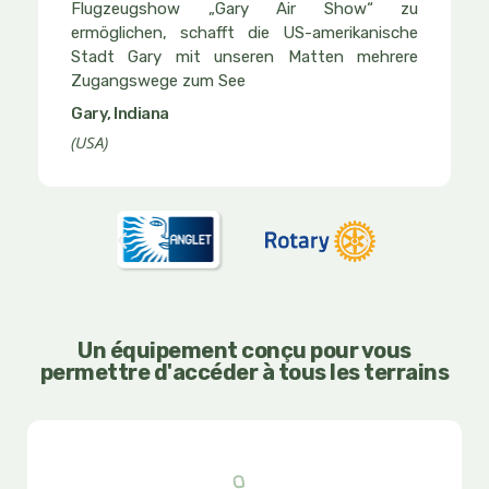
5
Flugzeugshow „Gary Air Show“ zu
ermöglichen, schafft die US-amerikanische
von
Stadt Gary mit unseren Matten mehrere
5
Zugangswege zum See
Gary, Indiana
(USA)
Un équipement conçu pour vous
permettre d'accéder à tous les terrains