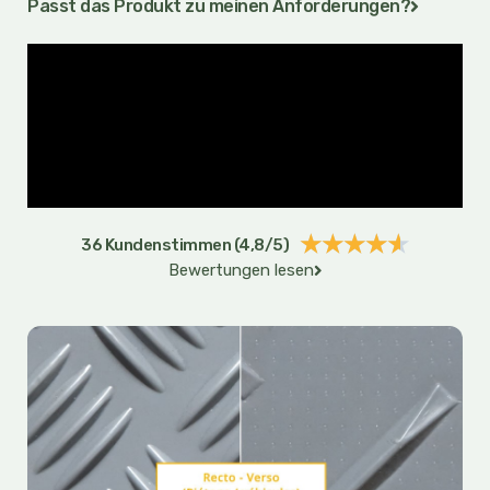
Passt das Produkt zu meinen Anforderungen?
Bewert
★
★
★
★
★
36 Kundenstimmen (4,8/5)
Bewertungen lesen
mit
4.6
von
5