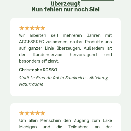
überzeugt
Nun fehlen nur noch Sie!
☆
☆
☆
☆
☆
Bewertet
Wir arbeiten seit mehreren Jahren mit
mit
ACCESSREC zusammen, da ihre Produkte uns
5
auf ganzer Linie überzeugen. Außerdem ist
der Kundenservice hervorragend und
von
besonders effizient.
5
Christophe ROSSO
Stadt Le Grau du Roi in Frankreich - Abteilung
Naturräume
☆
☆
☆
☆
☆
Bewertet
Um allen Menschen den Zugang zum Lake
mit
Michigan und die Teilnahme an der