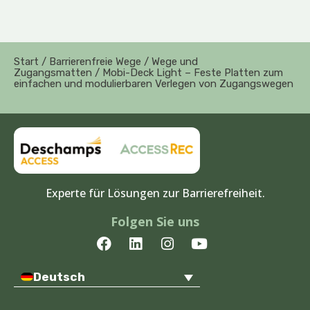
Start
/
Barrierenfreie Wege
/
Wege und
Zugangsmatten
/ Mobi-Deck Light – Feste Platten zum
einfachen und modulierbaren Verlegen von Zugangswegen
Experte für Lösungen zur Barrierefreiheit.
Folgen Sie uns
F
L
I
Y
a
i
n
o
c
n
s
u
Deutsch
e
k
t
t
b
e
a
u