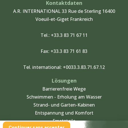
o
d
g
b
Kontaktdaten
o
i
r
e
A.R. INTERNATIONAL 33 Rue de Sterling 16400
k
n
a
Voeuil-et-Giget Frankreich
m
Tel.: +33.3 83 71 67 11
Fax: +33.3 83 71 61 83
Tel. international: +0033.3.83.71.67.12
Lösungen
Barrierenfreie Wege
Schwimmen - Erholung am Wasser
Strand- und Garten-Kabinen
Entspannung und Komfort
Ersatzteile
Continuer sans accepter